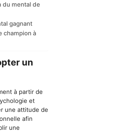
n du mental de
ntal gagnant
de champion à
pter un
ment à partir de
ychologie et
er une attitude de
onnelle afin
blir une