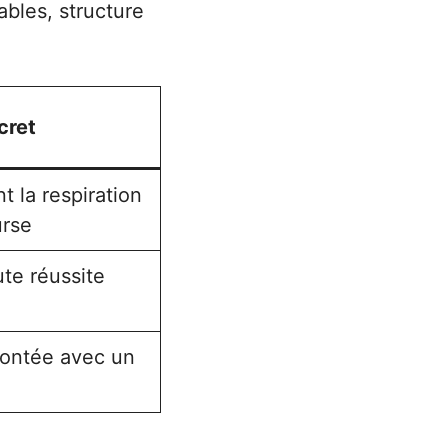
ables, structure
cret
t la respiration
urse
te réussite
montée avec un