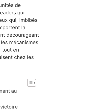
tunités de
leaders qui
ceux qui, imbibés
mportent la
ent décourageant
er les mécanismes
, tout en
uisent chez les
nant au
victoire