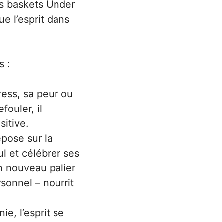
es baskets Under
e l’esprit dans
s :
ress, sa peur ou
fouler, il
sitive.
pose sur la
ul et célébrer ses
un nouveau palier
sonnel – nourrit
ie, l’esprit se