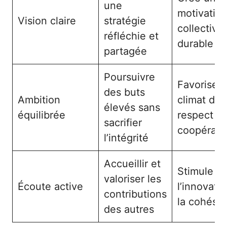
une
motivatio
Vision claire
stratégie
collective
réfléchie et
durable
partagée
Poursuivre
Favorise 
des buts
Ambition
climat de
élevés sans
équilibrée
respect et
sacrifier
coopérati
l’intégrité
Accueillir et
Stimule
valoriser les
Écoute active
l’innovatio
contributions
la cohési
des autres