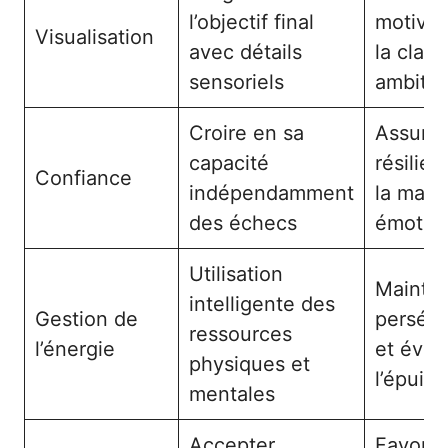
l’objectif final
motivat
Visualisation
avec détails
la clart
sensoriels
ambitio
Croire en sa
Assure 
capacité
résilien
Confiance
indépendamment
la maîtr
des échecs
émotion
Utilisation
Maintie
intelligente des
Gestion de
persév
ressources
l’énergie
et évite
physiques et
l’épuis
mentales
Accepter
Favoris