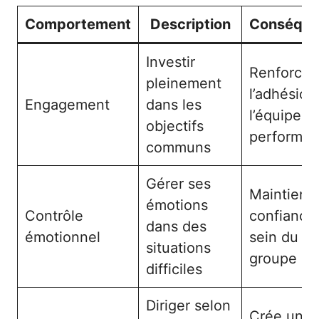
Comportement
Description
Conséqu
Investir
Renforce
pleinement
l’adhésion
Engagement
dans les
l’équipe et
objectifs
performa
communs
Gérer ses
Maintient 
émotions
Contrôle
confiance
dans des
émotionnel
sein du
situations
groupe
difficiles
Diriger selon
Crée une