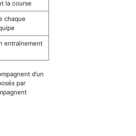
t la course
se chaque
quipe
on entraînement
ccompagnent d’un
posés par
ompagnent