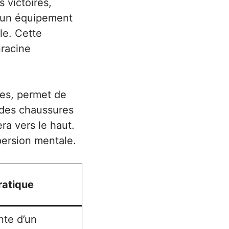
 victoires,
à un équipement
le. Cette
nracine
ètes, permet de
 des chaussures
ra vers le haut.
persion mentale.
ratique
nte d’un