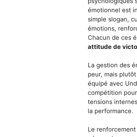
psychologiques s
émotionnel est in
simple slogan, cu
émotions, renforc
Chacun de ces él
attitude de victo
La gestion des ém
peur, mais plutôt
équipé avec Unde
compétition pour 
tensions interne
la performance.
Le renforcement d