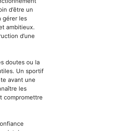
onctionnement
oin d’être un
à gérer les
 et ambitieux.
ruction d’une
es doutes ou la
iles. Un sportif
nte avant une
naître les
ent compromettre
confiance