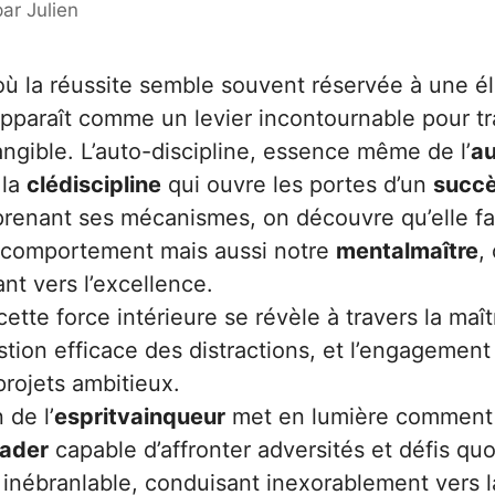
par
Julien
 la réussite semble souvent réservée à une éli
pparaît comme un levier incontournable pour tr
tangible. L’auto-discipline, essence même de l’
au
 la
clédiscipline
qui ouvre les portes d’un
succ
prenant ses mécanismes, on découvre qu’elle f
 comportement mais aussi notre
mentalmaître
,
ant vers l’excellence.
ette force intérieure se révèle à travers la maît
stion efficace des distractions, et l’engagement 
 projets ambitieux.
 de l’
espritvainqueur
met en lumière comment l
eader
capable d’affronter adversités et défis qu
inébranlable, conduisant inexorablement vers l