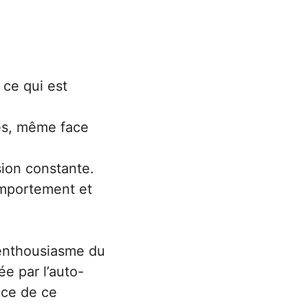
 ce qui est
xés, même face
sion constante.
omportement et
 enthousiasme du
ée par l’auto-
nce de ce