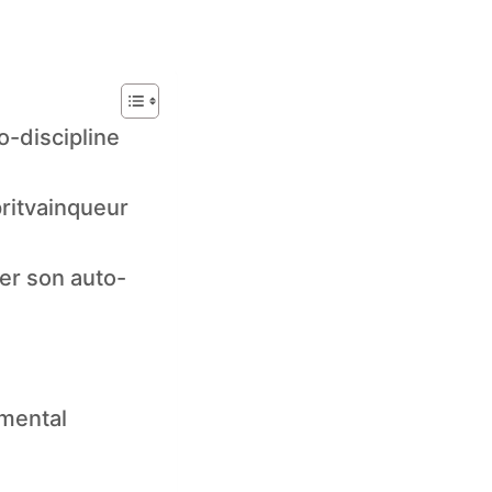
o-discipline
pritvainqueur
cer son auto-
 mental