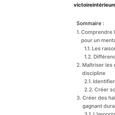
victoireintérieur
Sommaire :
Comprendre la
pour un ment
Les raiso
Différen
Maîtriser les
discipline
Identifie
Créer s
Créer des hab
gagnant dura
L’importa