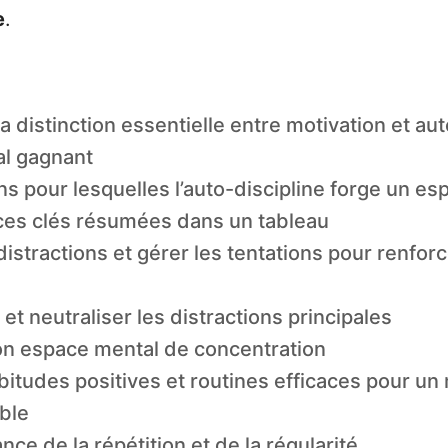
e
.
 distinction essentielle entre motivation et aut
al gagnant
ns pour lesquelles l’auto-discipline forge un es
ces clés résumées dans un tableau
 distractions et gérer les tentations pour renfor
r et neutraliser les distractions principales
on espace mental de concentration
itudes positives et routines efficaces pour un
ble
nce de la répétition et de la régularité