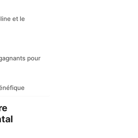
ine et le
 gagnants pour
bénéfique
re
tal