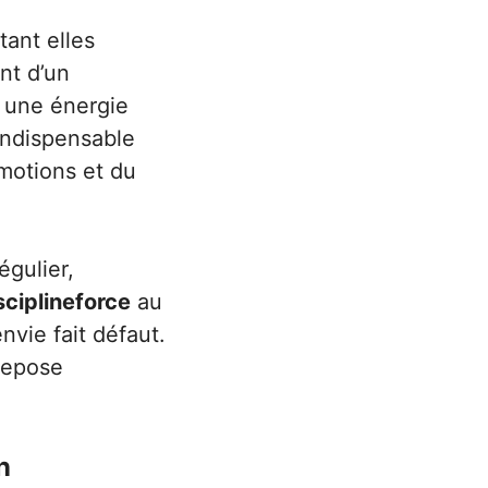
tant elles
nt d’un
, une énergie
indispensable
émotions et du
égulier,
sciplineforce
au
nvie fait défaut.
repose
n