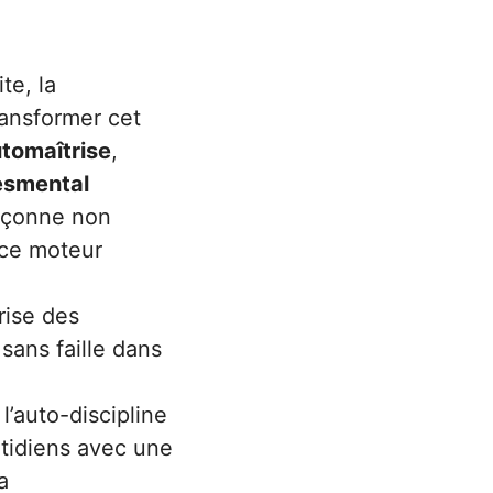
te, la
ansformer cet
tomaîtrise
,
èsmental
açonne non
 ce moteur
rise des
sans faille dans
’auto-discipline
otidiens avec une
a