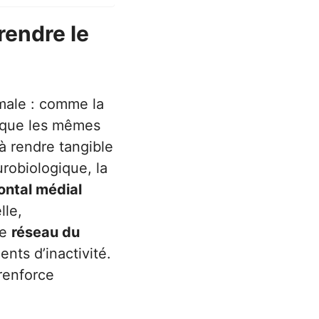
rendre le
male : comme la
tique les mêmes
à rendre tangible
robiologique, la
ontal médial
lle,
le
réseau du
nts d’inactivité.
renforce