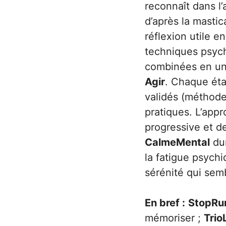
reconnaît dans l
d’après la mastic
réflexion utile e
techniques psych
combinées en un 
Agir
. Chaque étap
validés (méthode
pratiques. L’appr
progressive et de
CalmeMental
dur
la fatigue psych
sérénité qui sem
En bref :
StopRu
mémoriser ;
Trio