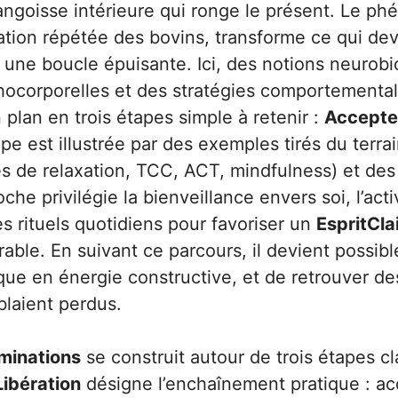
’angoisse intérieure qui ronge le présent. Le
ation répétée des bovins, transforme ce qui dev
n une boucle épuisante. Ici, des notions neurob
ocorporelles et des stratégies comportemental
plan en trois étapes simple à retenir :
Accepte
e est illustrée par des exemples tirés du terrai
s de relaxation, TCC, ACT, mindfulness) et des
oche privilégie la bienveillance envers soi, l’acti
s rituels quotidiens pour favoriser un
EspritCla
able. En suivant ce parcours, il devient possib
ique en énergie constructive, et de retrouver 
blaient perdus.
minations
se construit autour de trois étapes cla
Libération
désigne l’enchaînement pratique : ac