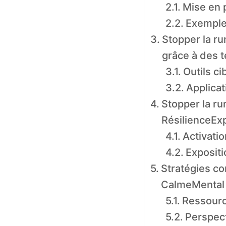
Mise en 
Exemple
Stopper la ru
grâce à des 
Outils c
Applicat
Stopper la ru
RésilienceEx
Activati
Expositi
Stratégies co
CalmeMental
Ressourc
Perspect