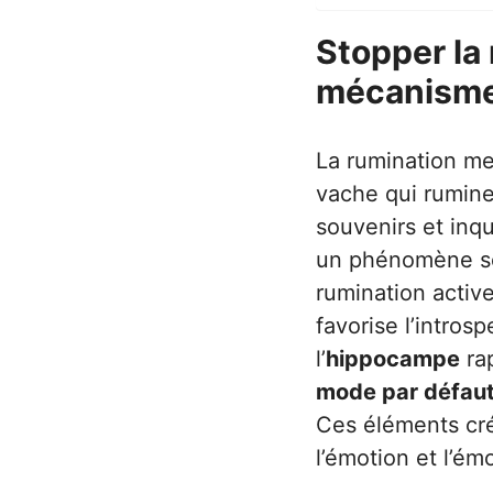
Stopper la
mécanisme 
La rumination me
vache qui rumine
souvenirs et inq
un phénomène sou
rumination activ
favorise l’introspe
l’
hippocampe
rap
mode par défau
Ces éléments cr
l’émotion et l’ém