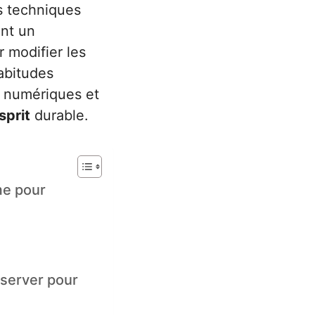
es techniques
ent un
r modifier les
abitudes
 numériques et
sprit
durable.
me pour
bserver pour