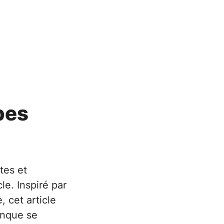
pes
tes et
e. Inspiré par
 cet article
onque se