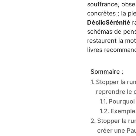
souffrance, obse
concrètes ; la p
DéclicSérénité
ra
schémas de pensé
restaurent la mot
livres recommand
Sommaire :
Stopper la ru
reprendre le 
Pourquoi
Exemple 
Stopper la ru
créer une P